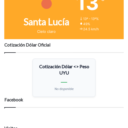
13
Santa Lucía
13º - 13º%
49%
24.5 km/h
Cielo claro
Cotización Dólar Oficial
Cotización Dólar <> Peso
UYU
—
No disponible
Facebook