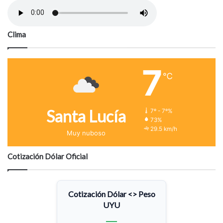
Clima
7
℃
Santa Lucía
7º - 7º%
73%
29.5 km/h
Muy nuboso
Cotización Dólar Oficial
Cotización Dólar <> Peso
UYU
—