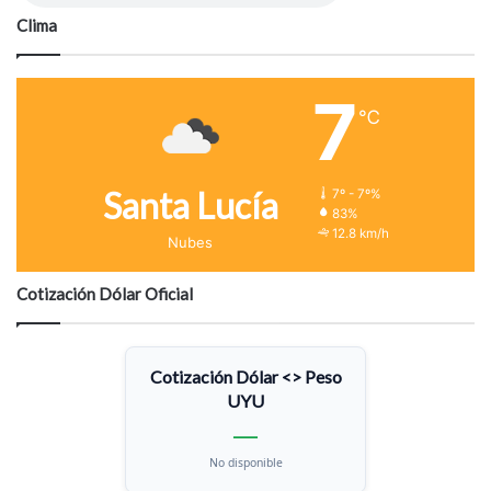
Clima
7
℃
Santa Lucía
7º - 7º%
83%
12.8 km/h
Nubes
Cotización Dólar Oficial
Cotización Dólar <> Peso
UYU
—
No disponible