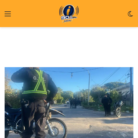
Menu
C
m