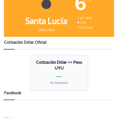
6
Santa Lucía
6º - 6º%
73%
13.1 km/h
Cielo claro
Cotización Dólar Oficial
Cotización Dólar <> Peso
UYU
—
No disponible
Facebook