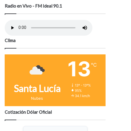
Radio en Vivo - FM Ideal 90.1
Clima
13
℃
Santa Lucía
13º - 13º%
95%
34.1 km/h
Nubes
Cotización Dólar Oficial