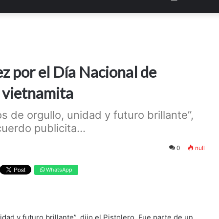
ez por el Día Nacional de
 vietnamita
de orgullo, unidad y futuro brillante”,
uerdo publicita...
0
null
WhatsApp
d y futuro brillante”, dijo el Pistolero. Fue parte de un