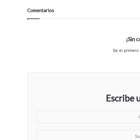
Comentarios
¡Sin 
Se el primero
Escribe 
S
u
n
S
o
u