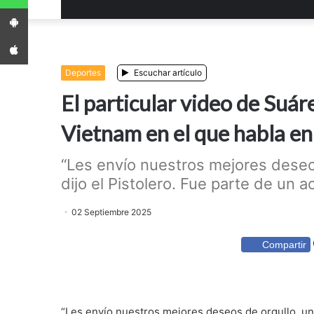
App Android
App iPhone
Deportes
Escuchar artículo
El particular video de Suár
Vietnam en el que habla en
“Les envío nuestros mejores deseos 
dijo el Pistolero. Fue parte de un ac
02 Septiembre 2025
Compartir
“Les envío nuestros mejores deseos de orgullo, unida