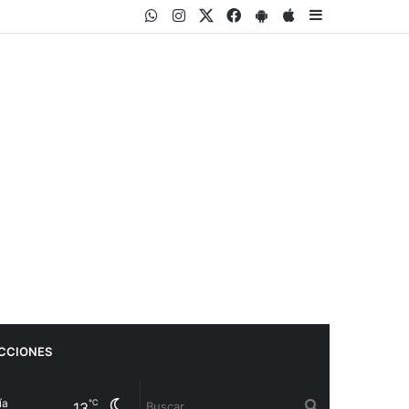
WhatsApp
Instagram
Twitter
Facebook
PlayStore
AppStore
Sidebar
CCIONES
Cambiar
Buscar
℃
13