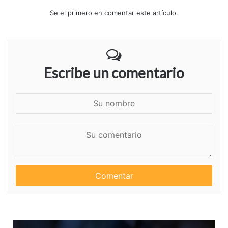
Se el primero en comentar este artículo.
Escribe un comentario
S
u
n
S
o
u
m
c
b
o
r
m
e
e
n
t
a
r