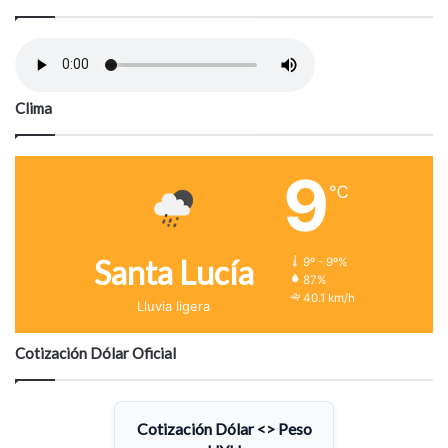
Clima
9
℃
Santa Lucía
9º - 9º%
87%
40.1 km/h
Lluvia ligera
Cotización Dólar Oficial
Cotización Dólar <> Peso