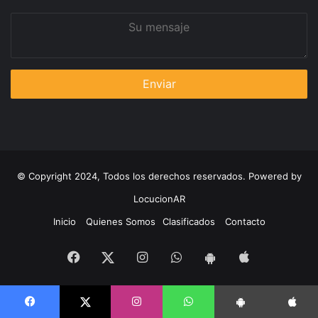
Su
mensaje
© Copyright 2024, Todos los derechos reservados. Powered by
LocucionAR
Inicio
Quienes Somos
Clasificados
Contacto
Facebook
Instagram
Whatsapp
App
Twitter
App
iOS
Android
Facebook
Instagram
WhatsApp
Twitter
App Android
App iPhone