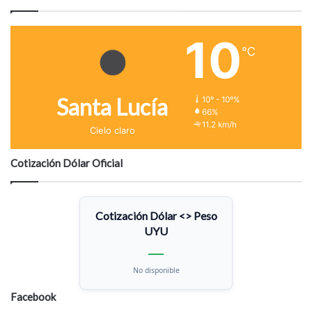
10
℃
Santa Lucía
10º - 10º%
66%
11.2 km/h
Cielo claro
Cotización Dólar Oficial
Cotización Dólar <> Peso
UYU
—
No disponible
Facebook