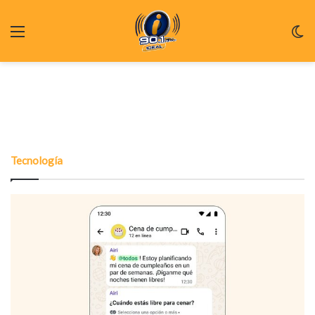
Menu
C
m
Tecnologí­a