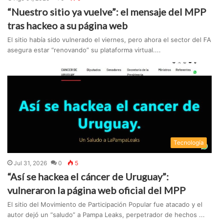
“Nuestro sitio ya vuelve”: el mensaje del MPP
tras hackeo a su página web
El sitio había sido vulnerado el viernes, pero ahora el sector del FA
asegura estar “renovando” su plataforma virtual....
Tecnologí­a
Jul 31, 2026
0
5
“Así se hackea el cáncer de Uruguay”:
vulneraron la página web oficial del MPP
El sitio del Movimiento de Participación Popular fue atacado y el
autor dejó un “saludo” a Pampa Leaks, perpetrador de hechos ...