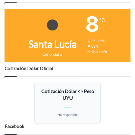
8
℃
Santa Lucía
8º - 8º%
62%
12.3 km/h
Cielo claro
Cotización Dólar Oficial
Cotización Dólar <> Peso
UYU
—
No disponible
Facebook