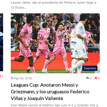
Leonel Jaime, dijo el presidente de Peñarol, quien llegó a
12 títulos...
Deportes
1
Ago 06, 2026
0
0
Leagues Cup: Anotaron Messi y
Griezmann, y los uruguayos Federico
Viñas y Joaquín Valiente
Inter Miami venció al Atlético San Luis 4-2 y Orlando City a