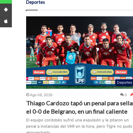
Deportes
App Android
App iPhone
Deportes
Ago 06, 2026
0
Thiago Cardozo tapó un penal para sella
el 0-0 de Belgrano, en un final caliente
El equipo cordobés sufrió una expulsión y le pitaron un
penal a instancias del VAR en la hora, pero Tigre no pudo
aprovecharlo....