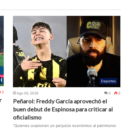
Deportes
2
Ago 06, 2026
0
2
r
Peñarol: Freddy García aprovechó el
buen debut de Espinosa para criticar al
oficialismo
“Quienes ocasionen un perjuicio económico al patrimonio