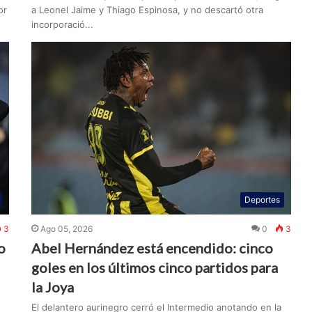
or
a Leonel Jaime y Thiago Espinosa, y no descartó otra
incorporació...
Deportes
3
Ago 05, 2026
0
3
o
Abel Hernández está encendido: cinco
goles en los últimos cinco partidos para
la Joya
El delantero aurinegro cerró el Intermedio anotando en la