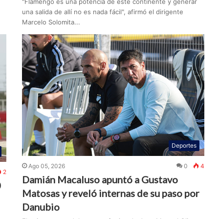
"Flamengo es una potencia de este continente y generar
una salida de allí no es nada fácil", afirmó el dirigente
Marcelo Solomita...
Deportes
Ago 05, 2026
0
4
2
Damián Macaluso apuntó a Gustavo
0
Matosas y reveló internas de su paso por
Danubio