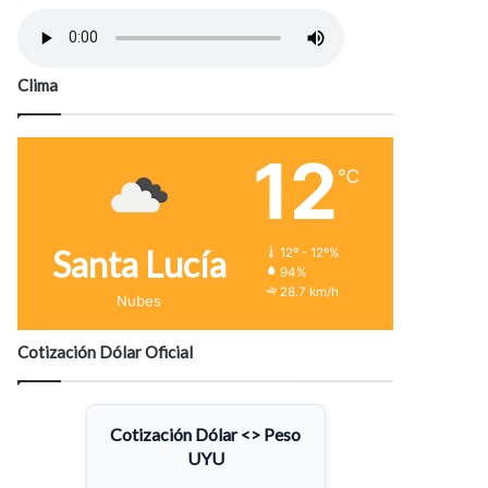
Clima
12
℃
Santa Lucía
12º - 12º%
94%
28.7 km/h
Nubes
Cotización Dólar Oficial
Cotización Dólar <> Peso
UYU