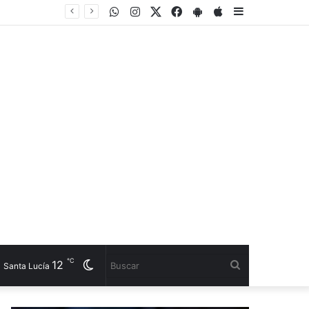
WhatsApp
Instagram
Twitter
Facebook
PlayStore
AppStore
Sidebar
℃
12
Cambiar
Buscar
Santa Lucía
modo