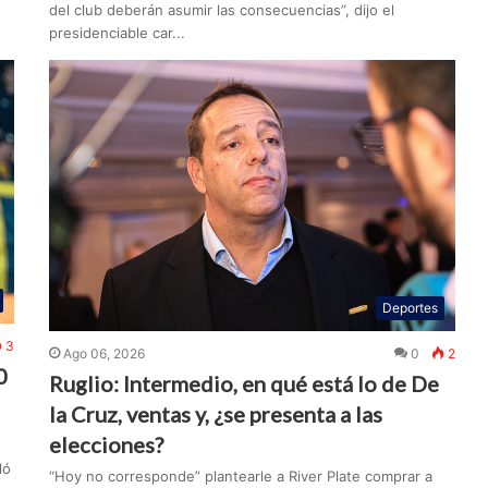
del club deberán asumir las consecuencias”, dijo el
presidenciable car...
Deportes
3
Ago 06, 2026
0
2
0
Ruglio: Intermedio, en qué está lo de De
la Cruz, ventas y, ¿se presenta a las
elecciones?
ló
“Hoy no corresponde” plantearle a River Plate comprar a